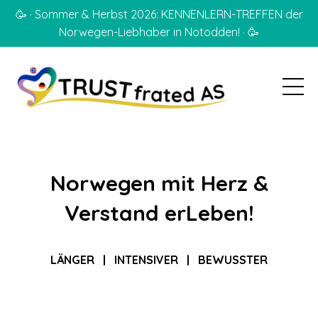
🥳 · Sommer & Herbst 2026: KENNENLERN-TREFFEN der
Norwegen-Liebhaber in Notodden! · 🥳
Norwegen mit Herz &
Verstand erLeben!
LÄNGER | INTENSIVER | BEWUSSTER